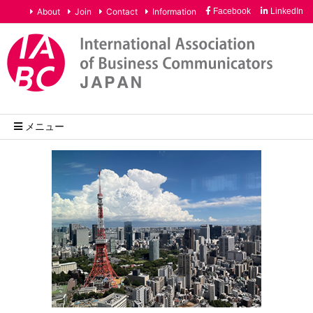
About
Join
Contact
Information
Facebook
LinkedIn
メニュー