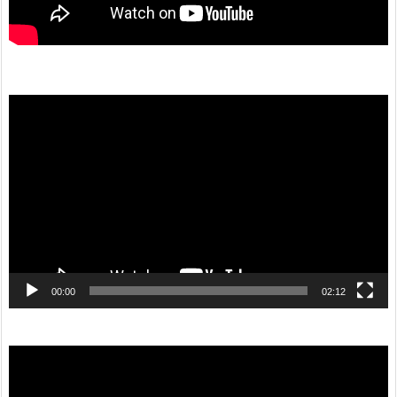
動
画
プ
レ
ー
ヤ
ー
00:00
02:12
動
画
プ