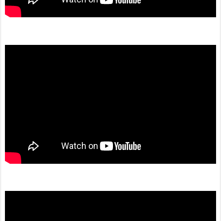
動
画
プ