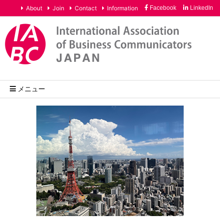
About
Join
Contact
Information
Facebook
LinkedIn
メニュー