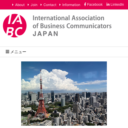
About
Join
Contact
Information
Facebook
LinkedIn
メニュー