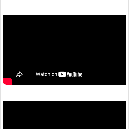
動
画
プ
レ
ー