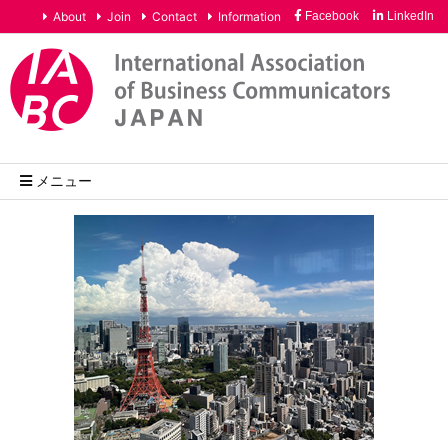
About
Join
Contact
Information
Facebook
LinkedIn
メニュー