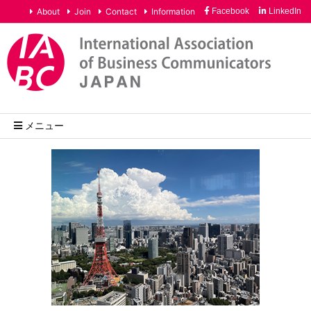
About
Join
Contact
Information
Facebook
LinkedIn
メニュー