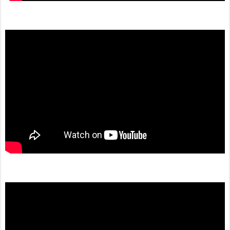
動
画
プ
レ
ー