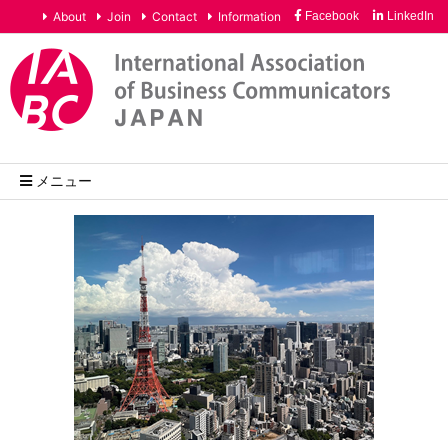
About
Join
Contact
Information
Facebook
LinkedIn
メニュー