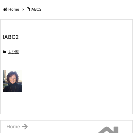
Home
>
IABC2
IABC2
未分類
Home