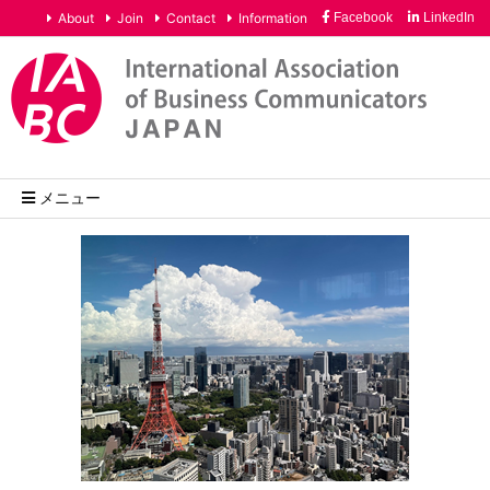
About
Join
Contact
Information
Facebook
LinkedIn
メニュー