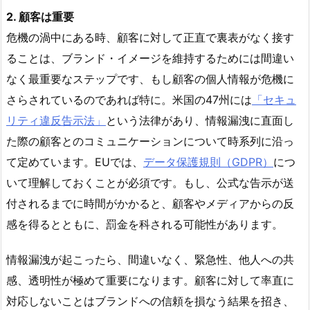
2. 顧客は重要
危機の渦中にある時、顧客に対して正直で裏表がなく接す
ることは、ブランド・イメージを維持するためには間違い
なく最重要なステップです、もし顧客の個人情報が危機に
さらされているのであれば特に。米国の47州には
「セキュ
リティ違反告示法」
という法律があり、情報漏洩に直面し
た際の顧客とのコミュニケーションについて時系列に沿っ
て定めています。EUでは、
データ保護規則（GDPR）
につ
いて理解しておくことが必須です。もし、公式な告示が送
付されるまでに時間がかかると、顧客やメディアからの反
感を得るとともに、罰金を科される可能性があります。
情報漏洩が起こったら、間違いなく、緊急性、他人への共
感、透明性が極めて重要になります。顧客に対して率直に
対応しないことはブランドへの信頼を損なう結果を招き、