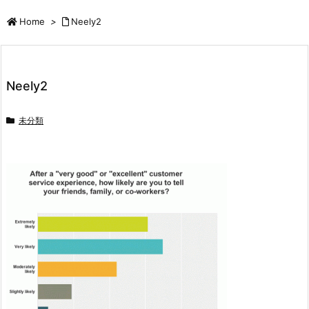
Home
>
Neely2
Neely2
未分類