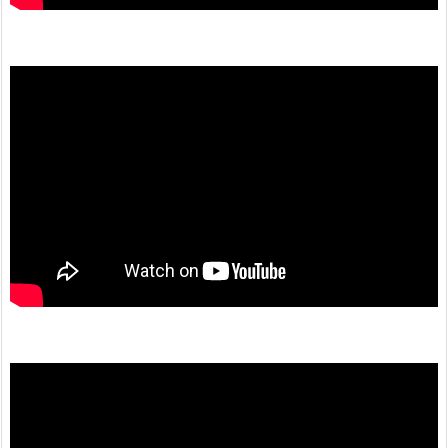
動
画
プ
レ
ー