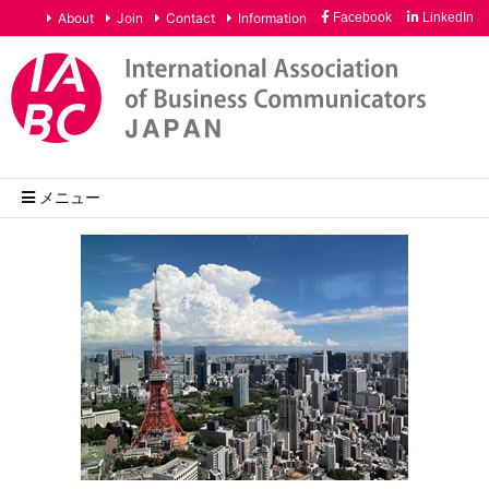
About
Join
Contact
Information
Facebook
LinkedIn
メニュー