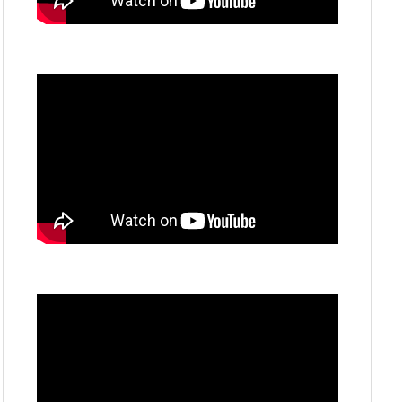
動
画
プ
レ
ー
ヤ