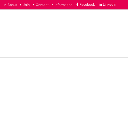
ference 2026（トロント）に参加したAPAC地域のコミュニケーションプロフェッショナル
About
Join
Contact
Information
Facebook
LinkedIn