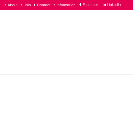
画しています。LGBTQ+への理解促進とALLYの輪を広げ、誰もが自分らし
About
Join
Contact
Information
Facebook
LinkedIn