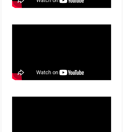
動
画
プ
レ
ー
ヤ