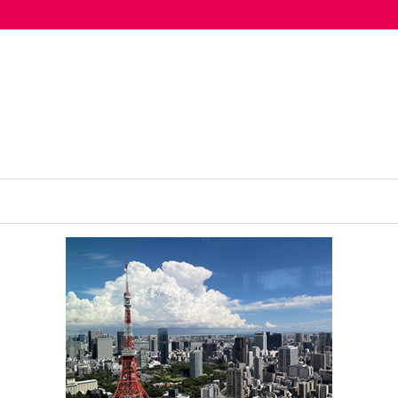
活動法人プライドハウス東京が推進する「Pride Action30」に参