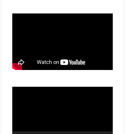
動
画
プ
レ
ー
ヤ
ー