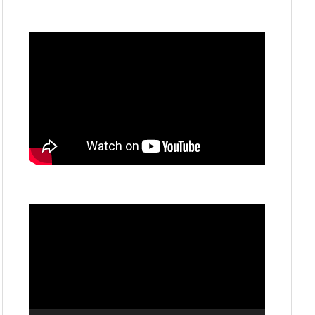
動
画
プ
レ
ー
ヤ
ー