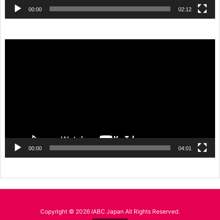
00:00
02:12
動
画
プ
レ
ー
ヤ
ー
00:00
04:01
Copyright ©
2026
IABC Japan
All Rights Reserved.