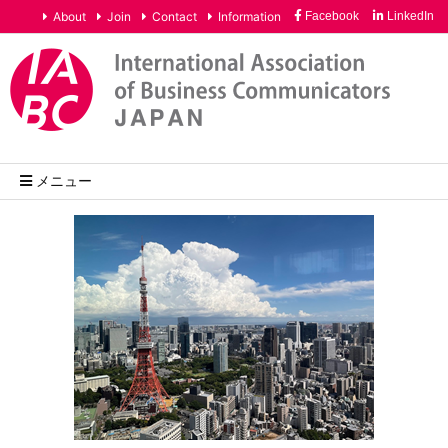
About
Join
Contact
Information
Facebook
LinkedIn
メニュー