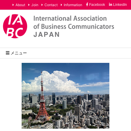
About
Join
Contact
Information
Facebook
LinkedIn
メニュー