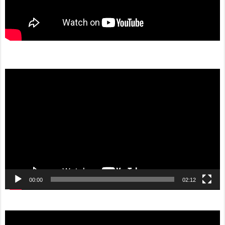
動
画
プ
レ
ー
ヤ
ー
00:00
02:12
動
画