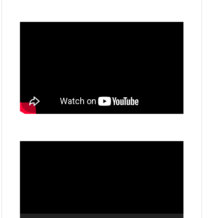
動
画
プ
レ
ー
ヤ
ー