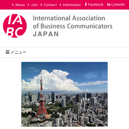
About
Join
Contact
Information
Facebook
LinkedIn
メニュー