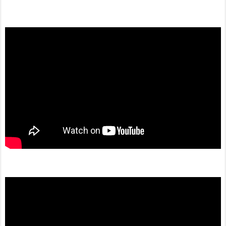
動
画
プ
レ
ー