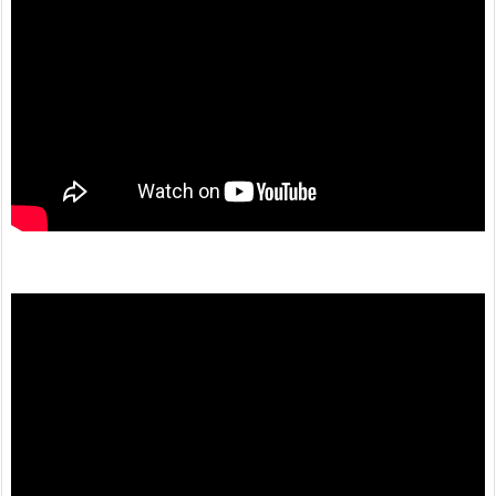
動
画
プ
レ
ー
ヤ
ー