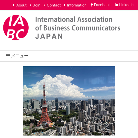
About
Join
Contact
Information
Facebook
LinkedIn
メニュー