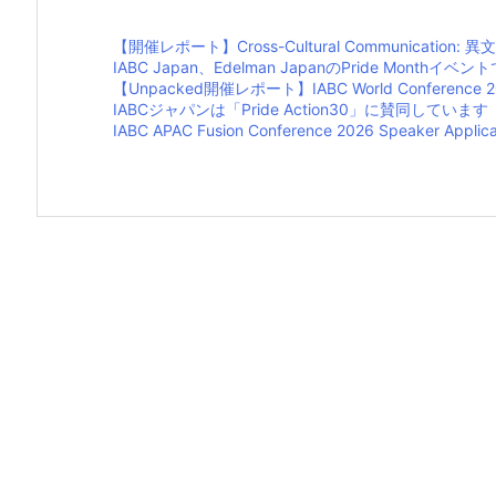
【開催レポート】Cross-Cultural Communica
IABC Japan、Edelman JapanのPride Month
【Unpacked開催レポート】IABC World Confe
IABCジャパンは「Pride Action30」に賛同しています
IABC APAC Fusion Conference 2026 Speaker 