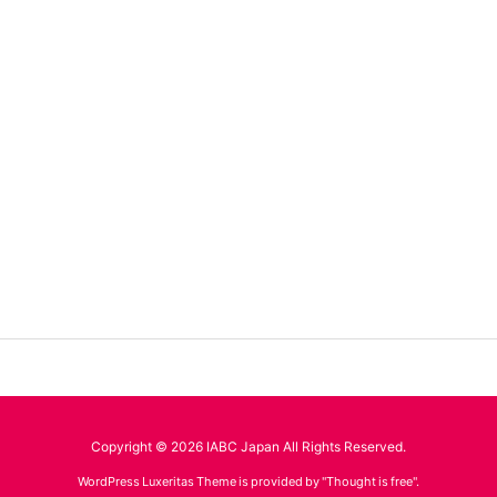
Copyright ©
2026
IABC Japan
All Rights Reserved.
WordPress Luxeritas Theme is provided by "
Thought is free
".