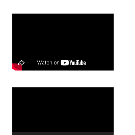
動
画
プ
レ
ー
ヤ
ー