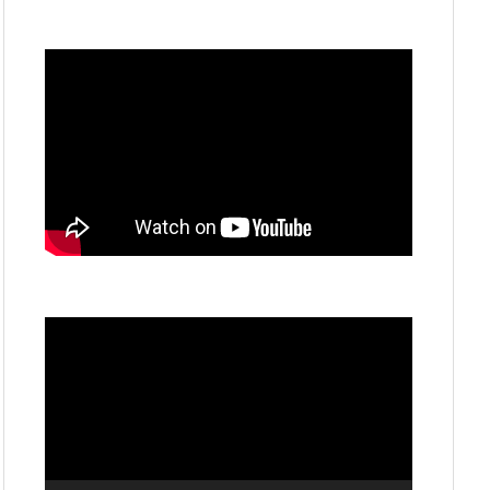
動
画
プ
レ
ー
ヤ
ー