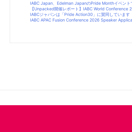
IABC Japan、Edelman JapanのPride Month
【Unpacked開催レポート】IABC World Confe
IABCジャパンは「Pride Action30」に賛同しています
IABC APAC Fusion Conference 2026 Speaker 