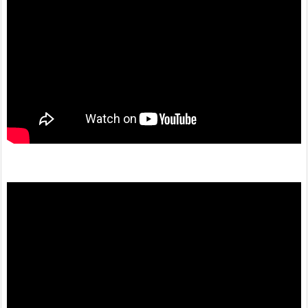
動
画
プ
レ
ー
ヤ
ー