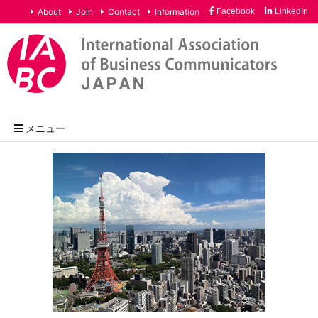
About
Join
Contact
Information
Facebook
LinkedIn
メニュー