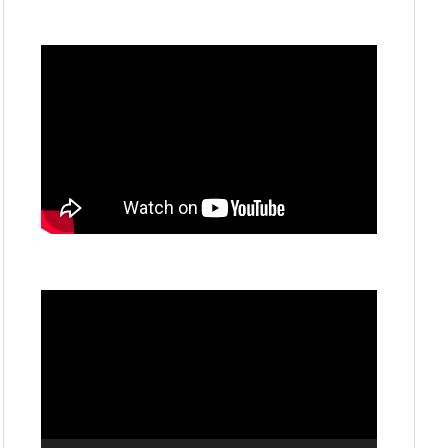
動
画
プ
レ
ー
ヤ
ー