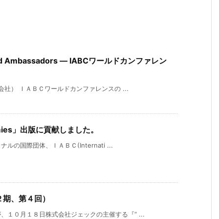
Brand Ambassadors ― IABCワールドカンファレン
会社） ＩＡＢＣワールドカンファレンスの ...
 Dummies」出版に貢献しました。
際団体、ＩＡＢＣ(Internati ...
２期、第４回）
１０月１８日株式会社ジェックの主催する『“ ...