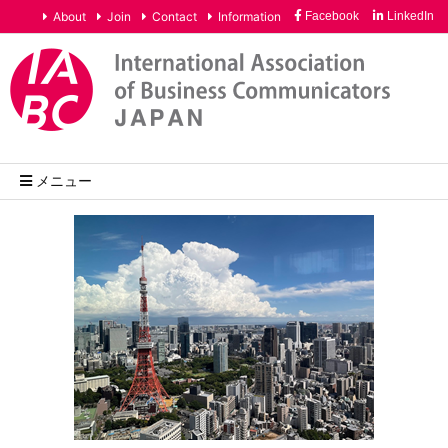
About
Join
Contact
Information
Facebook
LinkedIn
メニュー