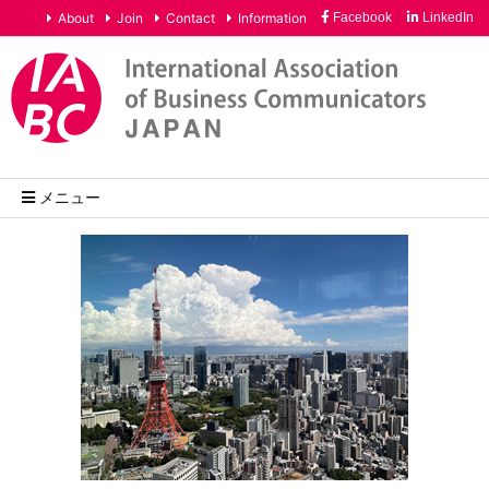
About
Join
Contact
Information
Facebook
LinkedIn
メニュー