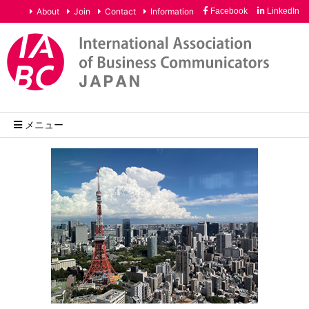
About
Join
Contact
Information
Facebook
LinkedIn
メニュー