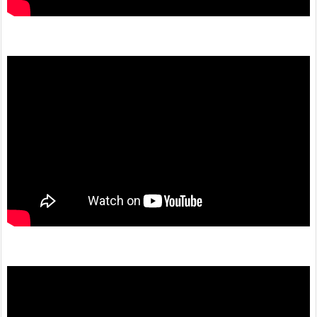
動
画
プ
レ